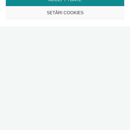
SETĂRI COOKIES
Ieșire valea Arieșului,
Septembrie