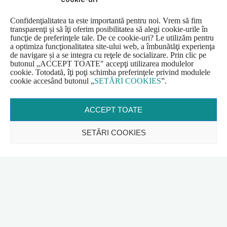
Confidenţialitatea ta este importantă pentru noi. Vrem să fim
transparenţi și să îţi oferim posibilitatea să alegi cookie-urile în
funcţie de preferinţele tale. De ce cookie-uri? Le utilizăm pentru
a optimiza funcţionalitatea site-ului web, a îmbunătăţi experienţa
de navigare și a se integra cu reţele de socializare. Prin clic pe
butonul
„
ACCEPT TOATE" accepţi utilizarea modulelor
cookie. Totodată, îţi poţi schimba preferinţele privind modulele
cookie accesând butonul
„
SETĂRI COOKIES
”
.
ACCEPT TOATE
SETĂRI COOKIES
Ieșire valea Arieșului,
Octombrie