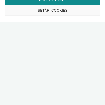
SETĂRI COOKIES
Între 28-29 martie a avut loc a treia ieșire cu drona a
membrilor echipei. Am realizat zboruri peste aceeași zonă
pentru care am realizat ortofotoplanuri anul trecut. Astfel,
comparând noul ortofotoplan cu cel de anul trecut vom
urmări evoluția în timp a problemelor de mediu.