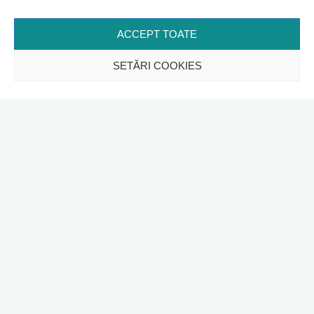
ACCEPT TOATE
SETĂRI COOKIES
În 16 martie 2024 am participat la evenimentul de curățare a