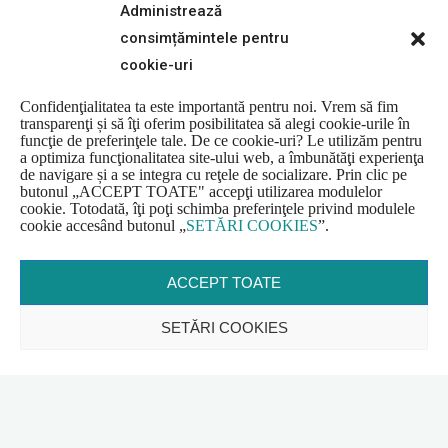
Administrează
consimțămintele pentru
cookie-uri
Confidenţialitatea ta este importantă pentru noi. Vrem să fim
transparenţi și să îţi oferim posibilitatea să alegi cookie-urile în
funcţie de preferinţele tale. De ce cookie-uri? Le utilizăm pentru
a optimiza funcţionalitatea site-ului web, a îmbunătăţi experienţa
de navigare și a se integra cu reţele de socializare. Prin clic pe
butonul
„
ACCEPT TOATE" accepţi utilizarea modulelor
cookie. Totodată, îţi poţi schimba preferinţele privind modulele
cookie accesând butonul
„
SETĂRI COOKIES
”
.
ACCEPT TOATE
SETĂRI COOKIES
EcoMaraton pe Valea